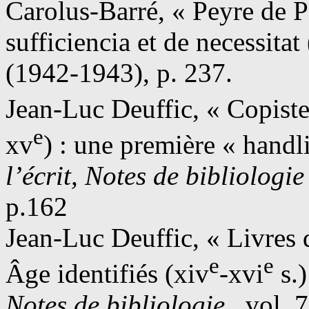
Carolus-Barré, « Peyre de P
sufficiencia et de necessita
(1942-1943), p. 237.
Jean-Luc Deuffic, « Copist
e
xv
) : une première « handl
l’écrit, Notes de bibliologie
p.162
Jean-Luc Deuffic, « Livres
e
e
Âge identifiés (xiv
-xvi
s.)
Notes de bibliologie
, vol. 7