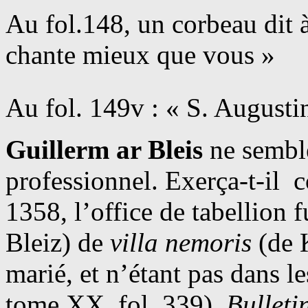
Au fol.148, un corbeau dit à
chante mieux que vous »
Au fol. 149v : « S. Augusti
Guillerm ar Bleis
ne semble
professionnel. Exerça-t-il
1358, l’office de tabellion 
Bleiz) de
villa nemoris
(de 
marié, et n’étant pas dans l
tome XX, fol. 339).
Bulleti