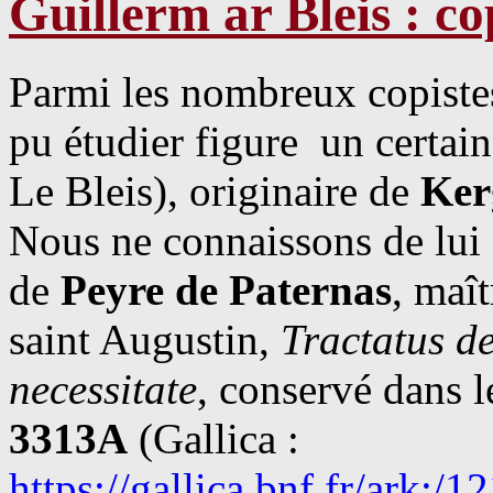
Guillerm ar Bleis : co
Parmi les nombreux copiste
pu étudier figure un certai
Le Bleis), originaire de
Ker
Nous ne connaissons de lui 
de
Peyre de Paternas
, maî
saint Augustin,
Tractatus de
necessitate
, conservé dans 
3313A
(Gallica :
https://gallica.bnf.fr/ark: