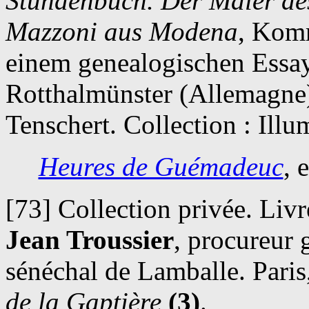
Stundenbuch. Der Maler de
Mazzoni aus Modena
, Komm
einem genealogischen Essay
Rotthalmünster (Allemagne)
Tenschert. Collection : Illu
Heures de Guémadeuc
, 
[73] Collection privée. Livr
Jean Troussier
, procureur 
sénéchal de Lamballe. Pari
de la Gaptière
(3)
.