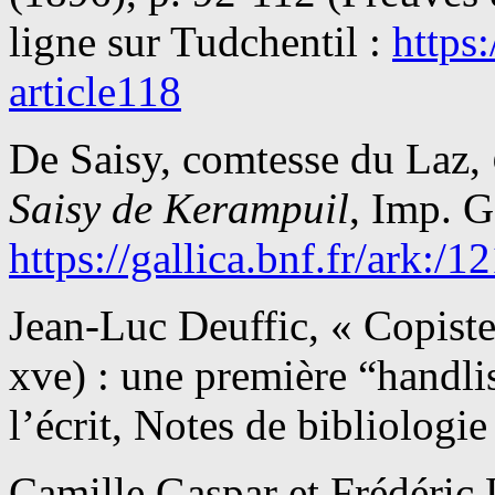
ligne sur Tudchentil :
https
article118
De Saisy, comtesse du Laz,
Saisy de Kerampuil
, Imp. G
https://gallica.bnf.fr/ark:
Jean-Luc Deuffic, « Copist
xve) : une première “handlis
l’écrit, Notes de bibliologi
Camille Gaspar et Frédéric