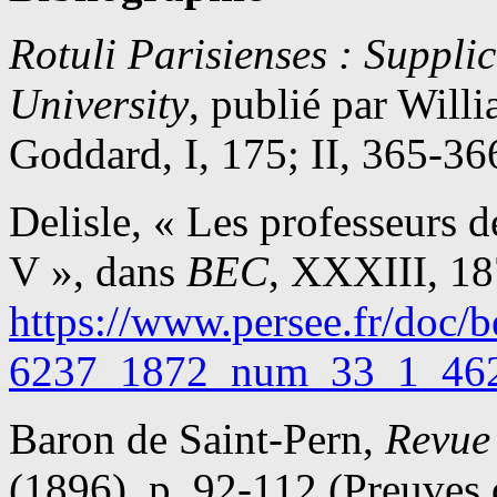
Rotuli Parisienses : Suppli
University
, publié par Will
Goddard, I, 175; II, 365-36
Delisle, « Les professeurs d
V », dans
BEC
, XXXIII, 18
https://www.persee.fr/doc/
6237_1872_num_33_1_46
Baron de Saint-Pern,
Revue 
(1896), p. 92-112 (Preuves