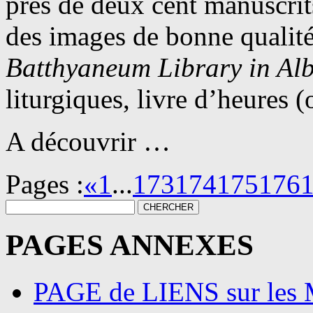
près de deux cent manuscrit
des images de bonne qualité
Batthyaneum Library in Alb
liturgiques, livre d’heures (
A découvrir …
Pages :
«
1
...
173
174
175
176
PAGES ANNEXES
PAGE de LIENS sur l