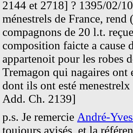
2144 et 2718] ? 1395/02/10,
ménestrels de France, rend 
compagnons de 20 l.t. reçue
composition faicte a cause d
appartenoit pour les robes 
Tremagon qui nagaires ont es
dont ils ont esté menestrel
Add. Ch. 2139]
p.s. Je remercie
André-Yves
toujours avisés, et la référ