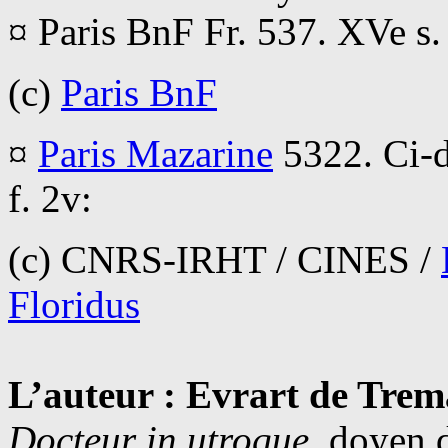
¤ Paris BnF Fr. 537. XVe s. 
(c)
Paris BnF
¤
Paris Mazarine
5322. Ci-d
f. 2v:
(c) CNRS-IRHT / CINES /
Floridus
L’auteur : Evrart de Tre
Docteur in utroque
, doyen 